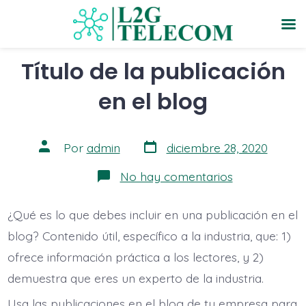
Saltar
Título de la publicación
al
en el blog
contenido
Fecha
Autor
Por
admin
diciembre 28, 2020
de
de
publicación
la
en
No hay comentarios
entrada
Título
de
la
¿Qué es lo que debes incluir en una publicación en el
publicación
en
blog? Contenido útil, específico a la industria, que: 1)
el
blog
ofrece información práctica a los lectores, y 2)
demuestra que eres un experto de la industria.
Usa las publicaciones en el blog de tu empresa para