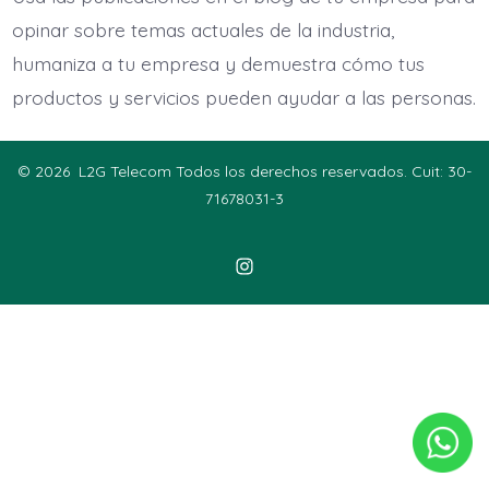
opinar sobre temas actuales de la industria,
humaniza a tu empresa y demuestra cómo tus
productos y servicios pueden ayudar a las personas.
© 2026
L2G Telecom Todos los derechos reservados. Cuit: 30-
71678031-3
Abrir
Instagram
en
una
nueva
pestaña