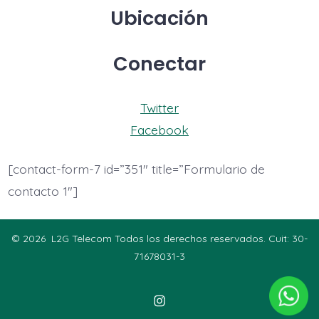
Ubicación
Conectar
Twitter
Facebook
[contact-form-7 id=”351″ title=”Formulario de
contacto 1″]
© 2026
L2G Telecom Todos los derechos reservados. Cuit: 30-
71678031-3
Abrir